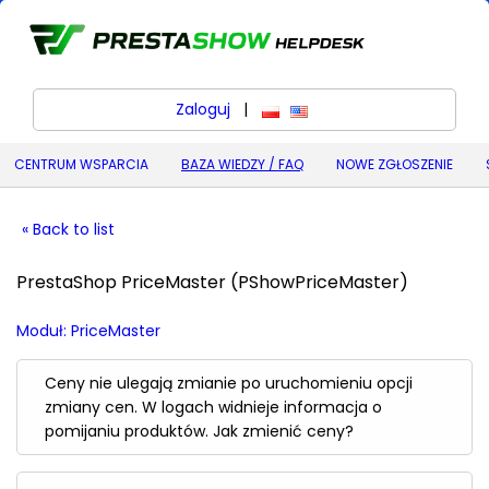
Zaloguj
|
polski
English (United States) (
CENTRUM WSPARCIA
BAZA WIEDZY / FAQ
NOWE ZGŁOSZENIE
« Back to list
PrestaShop PriceMaster (PShowPriceMaster)
Moduł: PriceMaster
Ceny nie ulegają zmianie po uruchomieniu opcji
zmiany cen. W logach widnieje informacja o
pomijaniu produktów. Jak zmienić ceny?