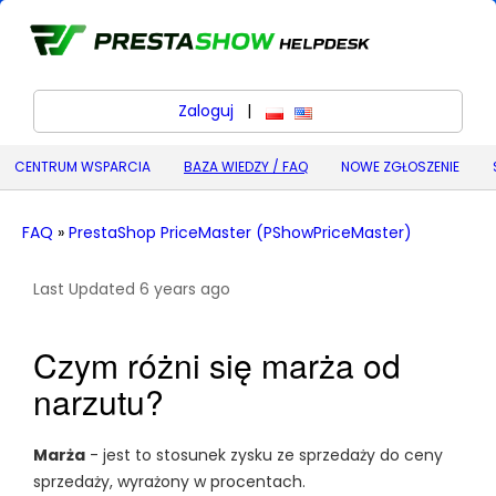
Zaloguj
|
polski
English (United States) (
CENTRUM WSPARCIA
BAZA WIEDZY / FAQ
NOWE ZGŁOSZENIE
FAQ
»
PrestaShop PriceMaster (PShowPriceMaster)
Last Updated 6 years ago
Czym różni się marża od
narzutu?
Marża
- jest to stosunek zysku ze sprzedaży do ceny
sprzedaży, wyrażony w procentach.