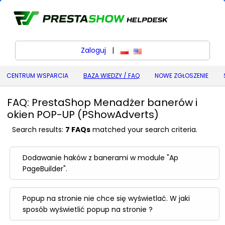
Zaloguj
|
polski
English (United States) (
CENTRUM WSPARCIA
BAZA WIEDZY / FAQ
NOWE ZGŁOSZENIE
FAQ: PrestaShop Menadżer banerów i
okien POP-UP (PShowAdverts)
Search results:
7 FAQs
matched your search criteria.
Dodawanie haków z banerami w module "Ap
PageBuilder".
Popup na stronie nie chce się wyświetlać. W jaki
sposób wyświetlić popup na stronie ?