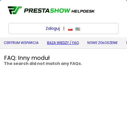
Zaloguj
|
polski
English (United States) (
CENTRUM WSPARCIA
BAZA WIEDZY / FAQ
NOWE ZGŁOSZENIE
FAQ: Inny moduł
The search did not match any FAQs.