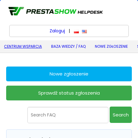
Zaloguj
|
polski
English (United States) (
CENTRUM WSPARCIA
BAZA WIEDZY / FAQ
NOWE ZGŁOSZENIE
Nowe zgłoszenie
Sprawdź status zgłoszenia
Search