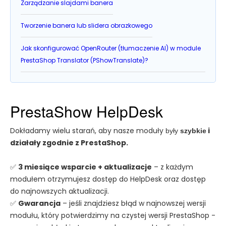
Zarządzanie slajdami banera
Tworzenie banera lub slidera obrazkowego
Jak skonfigurować OpenRouter (tłumaczenie AI) w module
PrestaShop Translator (PShowTranslate)?
PrestaShow HelpDesk
Dokładamy wielu starań, aby nasze moduły
i
były
szybkie
działały zgodnie z PrestaShop.
✅
3 miesiące wsparcie + aktualizacje
– z każdym
modułem otrzymujesz dostęp do HelpDesk oraz dostęp
do najnowszych aktualizacji.
✅
Gwarancja
– jeśli znajdziesz błąd w najnowszej wersji
modułu, który potwierdzimy na czystej wersji PrestaShop -