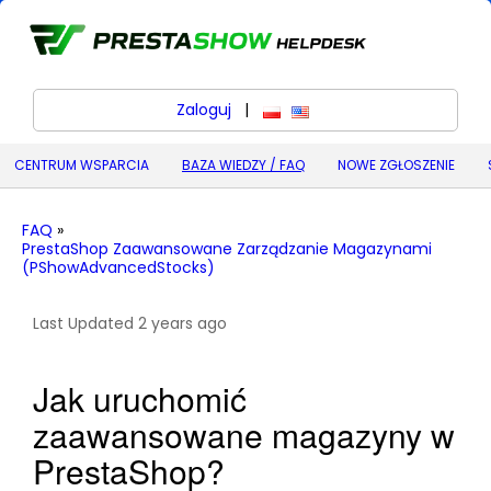
Zaloguj
|
polski
English (United States) (
CENTRUM WSPARCIA
BAZA WIEDZY / FAQ
NOWE ZGŁOSZENIE
FAQ
»
PrestaShop Zaawansowane Zarządzanie Magazynami
(PShowAdvancedStocks)
Last Updated 2 years ago
Jak uruchomić
zaawansowane magazyny w
PrestaShop?