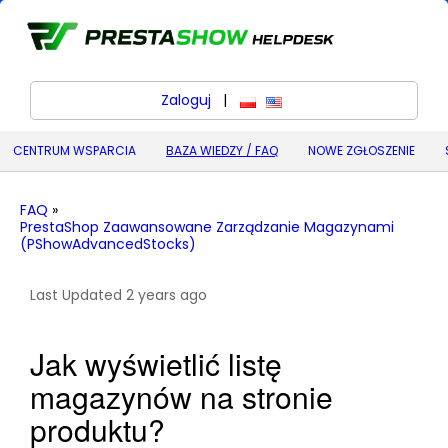
Zaloguj
|
polski
English (United States) (
CENTRUM WSPARCIA
BAZA WIEDZY / FAQ
NOWE ZGŁOSZENIE
FAQ
»
PrestaShop Zaawansowane Zarządzanie Magazynami
(PShowAdvancedStocks)
Last Updated 2 years ago
Jak wyświetlić listę
magazynów na stronie
produktu?