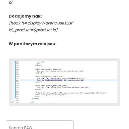
pl
Dodajemy hak:
{hook h='displayWarehousesList'
id_product=$product.id}
W poniższym miejscu: