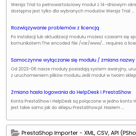
Wersja Trial to pełnowartościowy moduł z 14-dniowym okr
dostępna jest tylko dla wybranych modułów Wersja Trial ...
Rozwiązywanie problemów z licencją
Po instalacji lub aktualizacji modułu możesz czasami się s
komunikatem:The encoded file /var/www/... requires a licens
Samoczynne wyłączanie się modułu / zmiana nazwy
Od 2023-06 nasze moduły posiadają system awaryjny, ur
z uruchomieniem plików modułu.Jeśli moduł w twoim sklepie 
Zmiana hasła logowania do HelpDesk i PrestaShow
Konta PrestaShow i HelpDesk są połączone w jedno konto H
jest takie samo jak do sklepu PrestaShow.pl. Hasłem ...
PrestaShop Importer - XML, CSV, API (PSh