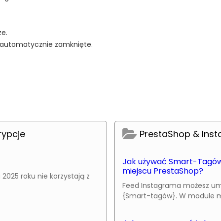
e.
e automatycznie zamknięte.
rypcje
PrestaShop & Ins
Jak używać Smart-Tagów
miejscu PrestaShop?
2025 roku nie korzystają z
Feed Instagrama możesz umi
{Smart-tagów}. W module moż