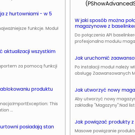
(PShowAdvancedS
a z hurtowniami - w 5
W jaki sposób można połą
magazynowe z baselinke
ajważniejsze funkcje. Moduł
Do połączenia API baselin
profesjonalna modułu magazy
aktualizacji wszystkim
Jak uruchomić zaawans
importem za pomocą funkcji
Po instalacji moduł należy 
obsługę Zaawansowanych Ma
 zablokowaniu produktu
Jak utworzyć nowy mag
Aby utworzyć nowy magazyn 
rmacja:ImportException: This
zakładkę "Magazyny":Nad li
ion ...
Jak powiązać produkty 
hurtowni posiadają stan
Masowe powiązanie produktó