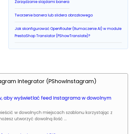
Zarządzanie slajdami banera
Tworzenie banera lub slidera obrazkowego
Jak skonfigurować OpenRouter (tłumaczenie AI) w module
PrestaShop Translator (PShowTranslate)?
tagram Integrator (PShowInstagram)
, aby wyświetlać feed Instagrama w dowolnym
eścić w dowolnych miejscach szablonu korzystając z
esz utworzyć dowolną ilość ...