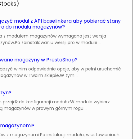
tocks)
czyć moduł z API baselinkera aby pobierać stany
ra do modułu magazynów?
kera z modułem magazynów wymagana jest wersja
nów.Po zainstalowaniu wersji pro w module ...
owane magazyny w PrestaShop?
włączyć w nim odpowiednie opcje, aby w pełni uruchomić
gazynów w Twoim sklepie.W tym ...
azyn?
przejdź do konfiguracji modułu:W module wybierz
stą magazynów w prawym górnym rogu ...
z magazynemi?
w z magazynami Po instalacji modułu, w ustawieniach