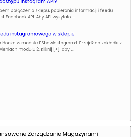
dostępu Instagram API?
em połączenia sklepu, pobierania informacji i feedu
st Facebook API. Aby API wysyłało ...
feedu instagramowego w sklepie
 Hooka w module PShowInstagram:1. Przejdź do zakładki z
niach modułu:2. Kliknij [+], aby ...
ansowane Zarządzanie Magazynami