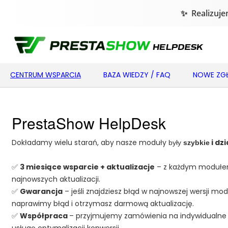
CENTRUM WSPARCIA
BAZA WIEDZY / FAQ
NOWE ZGŁ
PrestaShow HelpDesk
Dokładamy wielu starań, aby nasze moduły
i dz
były
szybkie
✅
3 miesiące wsparcie + aktualizacje
– z każdym modułem
najnowszych aktualizacji.
✅
Gwarancja
– jeśli znajdziesz błąd w najnowszej wersji mod
naprawimy błąd i otrzymasz darmową aktualizację.
✅
Współpraca
– przyjmujemy zamówienia na indywidualne
usługę optymalizacji konwersji.