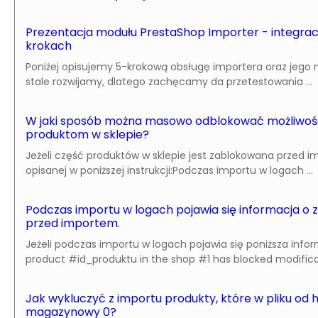
Prezentacja modułu PrestaShop Importer - integracj
krokach
Poniżej opisujemy 5-krokową obsługę importera oraz jego n
stale rozwijamy, dlatego zachęcamy da przetestowania ...
W jaki sposób można masowo odblokować możliwość 
produktom w sklepie?
Jeżeli część produktów w sklepie jest zablokowana przed 
opisanej w poniższej instrukcji:Podczas importu w logach ...
Podczas importu w logach pojawia się informacja o
przed importem.
Jeżeli podczas importu w logach pojawia się poniższa info
product #id_produktu in the shop #1 has blocked modificat
Jak wykluczyć z importu produkty, które w pliku od 
magazynowy 0?