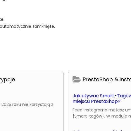
e.
e automatycznie zamknięte.
rypcje
PrestaShop & Ins
Jak używać Smart-Tagów
miejscu PrestaShop?
2025 roku nie korzystają z
Feed Instagrama możesz umi
{Smart-tagów}. W module moż