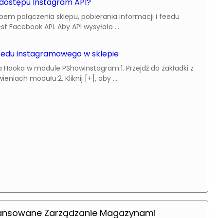
dostępu Instagram API?
em połączenia sklepu, pobierania informacji i feedu
st Facebook API. Aby API wysyłało ...
feedu instagramowego w sklepie
 Hooka w module PShowInstagram:1. Przejdź do zakładki z
niach modułu:2. Kliknij [+], aby ...
ansowane Zarządzanie Magazynami