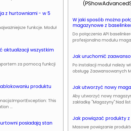
(PShowAdvancedS
a z hurtowniami - w 5
W jaki sposób można połą
magazynowe z baselinke
ajważniejsze funkcje. Moduł
Do połączenia API baselin
profesjonalna modułu magazy
aktualizacji wszystkim
Jak uruchomić zaawans
importem za pomocą funkcji
Po instalacji moduł należy 
obsługę Zaawansowanych Ma
 zablokowaniu produktu
Jak utworzyć nowy mag
Aby utworzyć nowy magazyn 
rmacja:ImportException: This
zakładkę "Magazyny":Nad li
ion ...
Jak powiązać produkty 
hurtowni posiadają stan
Masowe powiązanie produktó