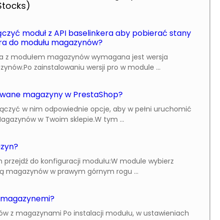
tocks)
czyć moduł z API baselinkera aby pobierać stany
ra do modułu magazynów?
kera z modułem magazynów wymagana jest wersja
nów.Po zainstalowaniu wersji pro w module ...
owane magazyny w PrestaShop?
włączyć w nim odpowiednie opcje, aby w pełni uruchomić
gazynów w Twoim sklepie.W tym ...
azyn?
przejdź do konfiguracji modułu:W module wybierz
stą magazynów w prawym górnym rogu ...
z magazynemi?
w z magazynami Po instalacji modułu, w ustawieniach