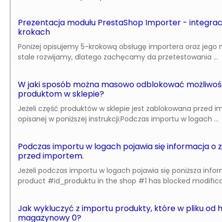
Prezentacja modułu PrestaShop Importer - integracj
krokach
Poniżej opisujemy 5-krokową obsługę importera oraz jego n
stale rozwijamy, dlatego zachęcamy da przetestowania ...
W jaki sposób można masowo odblokować możliwość 
produktom w sklepie?
Jeżeli część produktów w sklepie jest zablokowana przed 
opisanej w poniższej instrukcji:Podczas importu w logach ...
Podczas importu w logach pojawia się informacja o
przed importem.
Jeżeli podczas importu w logach pojawia się poniższa info
product #id_produktu in the shop #1 has blocked modificat
Jak wykluczyć z importu produkty, które w pliku od 
magazynowy 0?