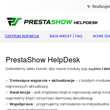
CENTRUM WSPARCIA
BAZA WIEDZY / FAQ
NOWE ZGŁ
PrestaShow HelpDesk
Dokładamy wielu starań, aby nasze moduły
i dz
były
szybkie
✅
3 miesiące wsparcie + aktualizacje
– z każdym modułem
najnowszych aktualizacji.
✅
Gwarancja
– jeśli znajdziesz błąd w najnowszej wersji mod
naprawimy błąd i otrzymasz darmową aktualizację.
✅
Współpraca
– przyjmujemy zamówienia na indywidualne
usługę optymalizacji konwersji.