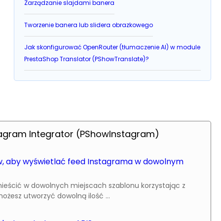
Zarządzanie slajdami banera
Tworzenie banera lub slidera obrazkowego
Jak skonfigurować OpenRouter (tłumaczenie AI) w module
PrestaShop Translator (PShowTranslate)?
tagram Integrator (PShowInstagram)
, aby wyświetlać feed Instagrama w dowolnym
eścić w dowolnych miejscach szablonu korzystając z
esz utworzyć dowolną ilość ...