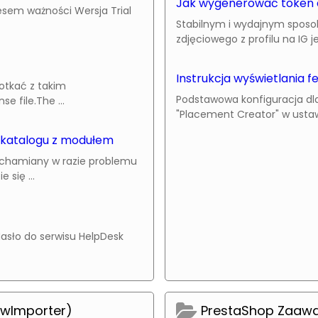
Jak wygenerować token 
esem ważności Wersja Trial
Stabilnym i wydajnym sposob
zdjęciowego z profilu na IG je
Instrukcja wyświetlania 
potkać z takim
Podstawowa konfiguracja dla
e file.The ...
"Placement Creator" w ustawie
 katalogu z modułem
uchamiany w razie problemu
się ...
asło do serwisu HelpDesk
owImporter)
PrestaShop Zaaw