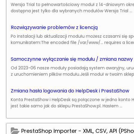
Wersja Trial to pełnowartościowy moduł z 14-dniowym okr
dostępna jest tylko dla wybranych modułów Wersja Trial ...
Rozwiązywanie problemów z licencją
Po instalacji lub aktualizacji modułu możesz czasami się s
komunikatem:The encoded file /var/www/... requires a licens
Samoczynne wyłączanie się modułu / zmiana nazwy
Od 2023-06 nasze moduły posiadają system awaryjny, ur
z uruchomieniem plików modułu.Jeśli moduł w twoim sklepie 
Zmiana hasła logowania do HelpDesk i PrestaShow
Konta PrestaShow i HelpDesk są połączone w jedno konto H
jest takie samo jak do sklepu PrestaShow.pl. Hasłem ...
PrestaShop Importer - XML, CSV, API (PSh