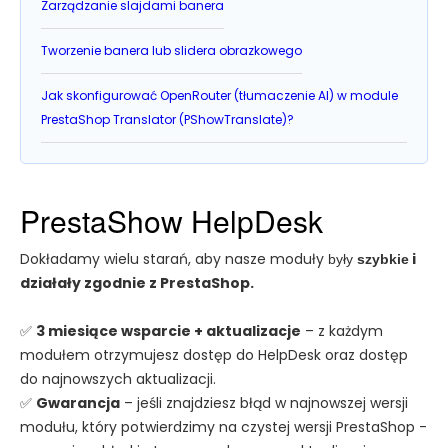
Zarządzanie slajdami banera
Tworzenie banera lub slidera obrazkowego
Jak skonfigurować OpenRouter (tłumaczenie AI) w module
PrestaShop Translator (PShowTranslate)?
PrestaShow HelpDesk
Dokładamy wielu starań, aby nasze moduły
i
były
szybkie
działały zgodnie z PrestaShop.
✅
3 miesiące wsparcie + aktualizacje
– z każdym
modułem otrzymujesz dostęp do HelpDesk oraz dostęp
do najnowszych aktualizacji.
✅
Gwarancja
– jeśli znajdziesz błąd w najnowszej wersji
modułu, który potwierdzimy na czystej wersji PrestaShop -