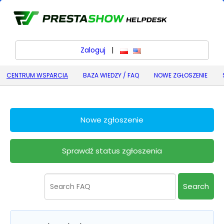
Zaloguj
|
polski
English (United States) (
CENTRUM WSPARCIA
BAZA WIEDZY / FAQ
NOWE ZGŁOSZENIE
Nowe zgłoszenie
Sprawdź status zgłoszenia
Search