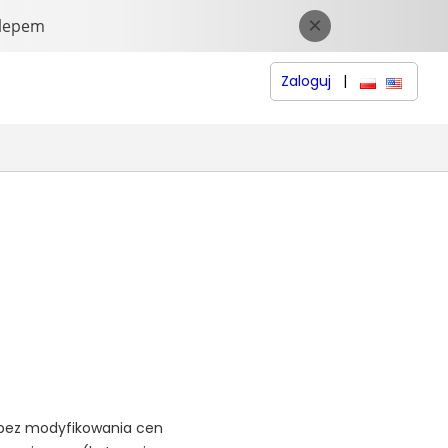
Zaloguj
|
polski
English 
e bez modyfikowania cen