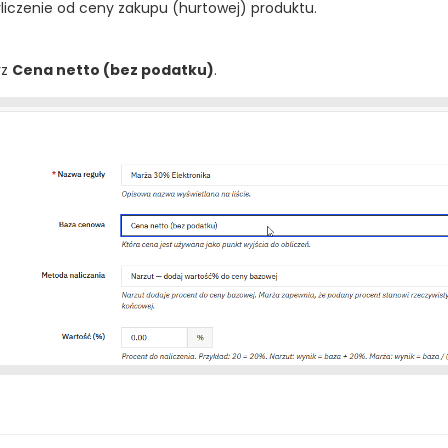
iczenie od ceny zakupu (hurtowej) produktu.
rz
Cena netto (bez podatku)
.