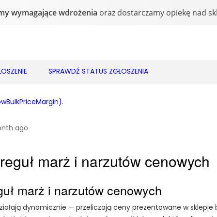
OSZENIE
SPRAWDŹ STATUS ZGŁOSZENIA
BulkPriceMargin).
onth ago
 reguł marż i narzutów cenowych
eguł marż i narzutów cenowych
działają dynamicznie — przeliczają ceny prezentowane w sklepi