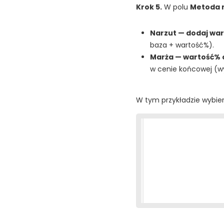
Krok 5.
W polu
Metoda n
Narzut — dodaj wa
baza + wartość%).
Marża — wartość% 
w cenie końcowej (wy
W tym przykładzie wybie