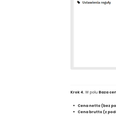
Krok 4.
W polu
Baza ce
Cena netto (bez p
Cena brutto (z po