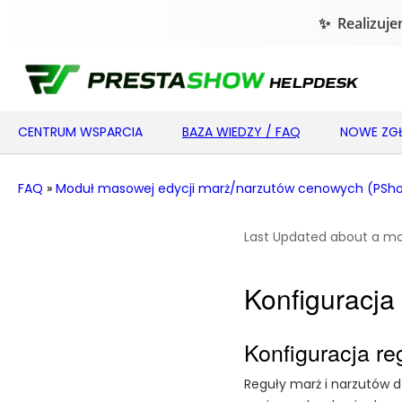
CENTRUM WSPARCIA
BAZA WIEDZY / FAQ
NOWE ZGŁ
FAQ
»
Moduł masowej edycji marż/narzutów cenowych (PShow
Last Updated about a m
Konfiguracja
Konfiguracja r
Reguły marż i narzutów 