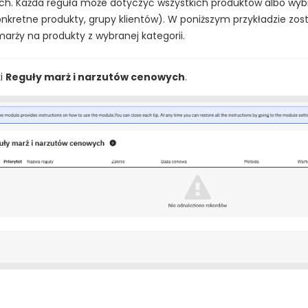
ch. Każda reguła może dotyczyć wszystkich produktów albo wybr
nkretne produkty, grupy klientów). W poniższym przykładzie zo
arży na produkty z wybranej kategorii.
ki
Reguły marż i narzutów cenowych
.