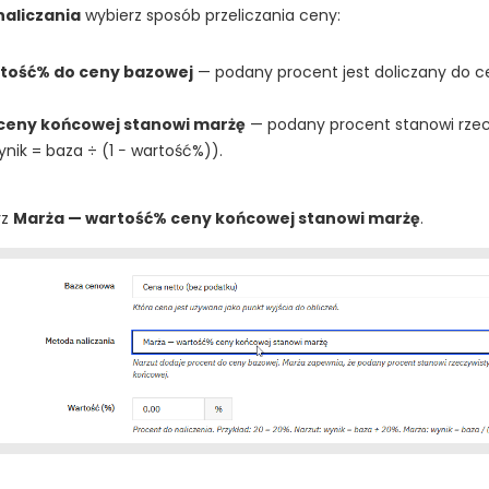
aliczania
wybierz sposób przeliczania ceny:
rtość% do ceny bazowej
— podany procent jest doliczany do c
ceny końcowej stanowi marżę
— podany procent stanowi rzec
nik = baza ÷ (1 − wartość%)).
rz
Marża — wartość% ceny końcowej stanowi marżę
.