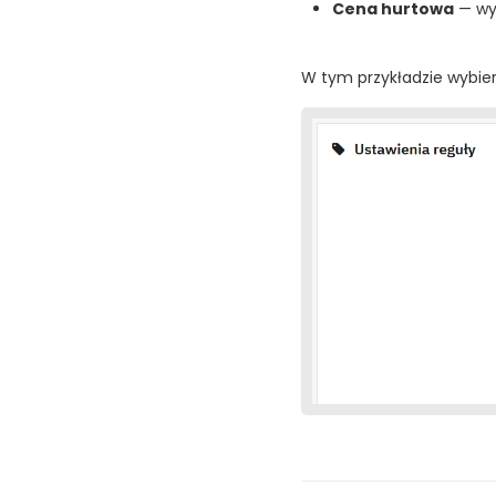
Cena hurtowa
— wyl
W tym przykładzie wybie