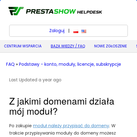
Zaloguj
|
polski
English (United States) (
CENTRUM WSPARCIA
BAZA WIEDZY / FAQ
NOWE ZGŁOSZENIE
FAQ
»
Podstawy - konto, moduły, licencje, subskrypcje
Last Updated a year ago
Z jakimi domenami działa
mój moduł?
Po zakupie
moduł należy przypisać do domeny
. W
trakcie przypisywania moduły do domeny możesz