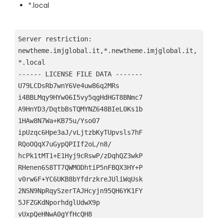
*.local
Server restriction: 
newtheme.imjglobal.it,*.newtheme.imjglobal.it,
*.local
------ LICENSE FILE DATA -------
U79LCDsRb7wnY6Ve4uw86q2MRs
i4BBLMqy9HYw06I5vy5qgHdHGT8BNmc7
A9HnYD3/DqtbBsTQMYNZ648BIeL0Ks1b
1HAw8N7Wa+KB75u/Yso07
ipUzqc6Hpe3aJ/vLjtzbKyTUpvsls7hF
RQoOQqX7uGypQPIIf2oL/n8/
hcPk1tMT1+E1Hyj9cRswP/zDqhQZ3wkP
RHenen6S8TT7QWMODhtiP5nFBQX3HY+P
v0rw6F+YC6UKB8bYfdrzkreJUliWqUsk
2NSN9NpRqySzerTAJHcyjn95QH6YK1FY
5JFZGKdNporhdglUdwX9p
vUxpQeHNwA0gYfHcQH8