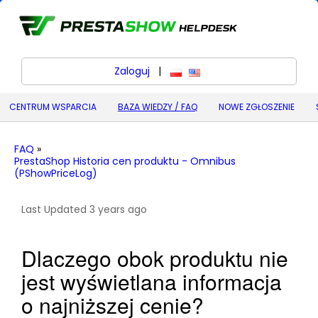
Zaloguj
|
polski
English (United States) (
CENTRUM WSPARCIA
BAZA WIEDZY / FAQ
NOWE ZGŁOSZENIE
FAQ
»
PrestaShop Historia cen produktu - Omnibus
(PShowPriceLog)
Last Updated 3 years ago
Dlaczego obok produktu nie
jest wyświetlana informacja
o najniższej cenie?