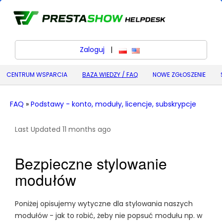
Zaloguj
|
polski
English (United States) (
CENTRUM WSPARCIA
BAZA WIEDZY / FAQ
NOWE ZGŁOSZENIE
FAQ
»
Podstawy - konto, moduły, licencje, subskrypcje
Last Updated 11 months ago
Bezpieczne stylowanie
modułów
Poniżej opisujemy wytyczne dla stylowania naszych
modułów - jak to robić, żeby nie popsuć modułu np. w