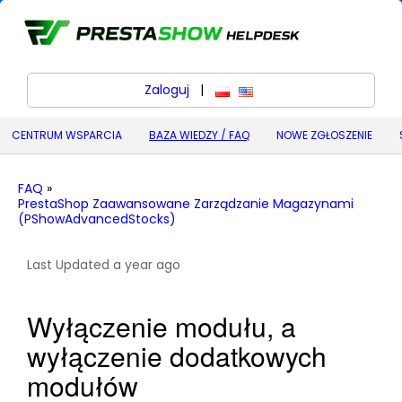
Zaloguj
|
polski
English (United States) (
CENTRUM WSPARCIA
BAZA WIEDZY / FAQ
NOWE ZGŁOSZENIE
FAQ
»
PrestaShop Zaawansowane Zarządzanie Magazynami
(PShowAdvancedStocks)
Last Updated a year ago
Wyłączenie modułu, a
wyłączenie dodatkowych
modułów