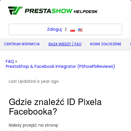
Zaloguj
|
polski
English (United States) (
CENTRUM WSPARCIA
BAZA WIEDZY / FAQ
NOWE ZGŁOSZENIE
FAQ
»
PrestaShop & Facebook Integrator (PShowFbReviews)
Last Updated a year ago
Gdzie znaleźć ID Pixela
Facebooka?
Należy przejść na stronę: