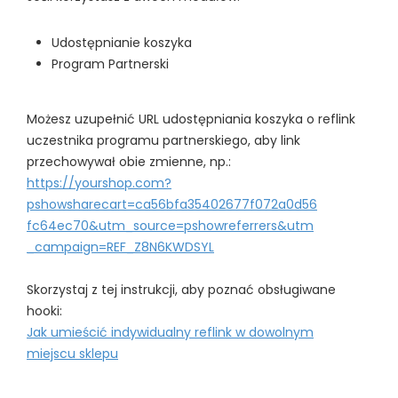
Udostępnianie koszyka
Program Partnerski
Możesz uzupełnić URL udostępniania koszyka o reflink
uczestnika programu partnerskiego, aby link
przechowywał obie zmienne, np.:
https://yourshop.com?
pshowsharecart=ca56bfa35402677f072a0d56
fc64ec70&utm_source=pshowreferrers&utm
_campaign=REF_Z8N6KWDSYL
Skorzystaj z tej instrukcji, aby poznać obsługiwane
hooki:
Jak umieścić indywidualny reflink w dowolnym
miejscu sklepu