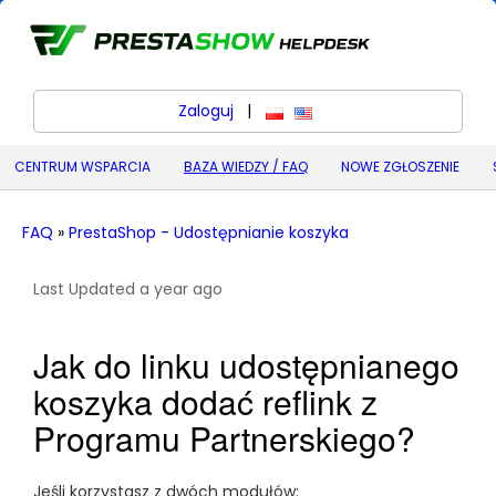
Zaloguj
|
polski
English (United States) (
CENTRUM WSPARCIA
BAZA WIEDZY / FAQ
NOWE ZGŁOSZENIE
FAQ
»
PrestaShop - Udostępnianie koszyka
Last Updated a year ago
Jak do linku udostępnianego
koszyka dodać reflink z
Programu Partnerskiego?
Jeśli korzystasz z dwóch modułów: