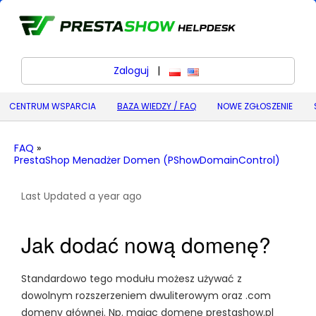
Zaloguj
|
polski
English (United States) (
CENTRUM WSPARCIA
BAZA WIEDZY / FAQ
NOWE ZGŁOSZENIE
FAQ
»
PrestaShop Menadżer Domen (PShowDomainControl)
Last Updated a year ago
Jak dodać nową domenę?
Standardowo tego modułu możesz używać z
dowolnym rozszerzeniem dwuliterowym oraz .com
domeny głównej. Np. mając domenę prestashow.pl