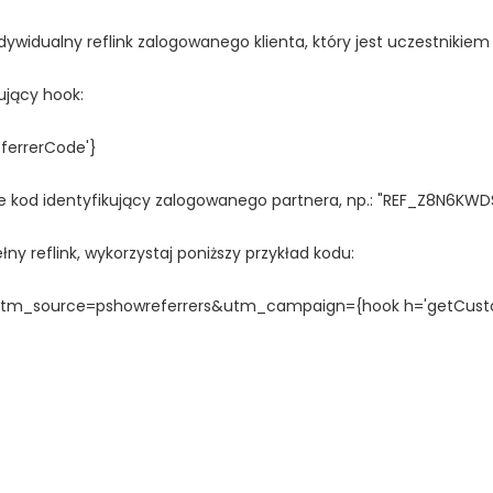
ndywidualny reflink zalogowanego klienta, który jest uczestnikie
ujący hook:
ferrerCode'}
e kod identyfikujący zalogowanego partnera, np.: "REF_Z8N6KWD
łny reflink, wykorzystaj poniższy przykład kodu:
&utm_source=pshowreferrers&utm_campaign={hook h='getCust