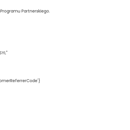
m Programu Partnerskiego.
SYL"
omerReferrerCode'}