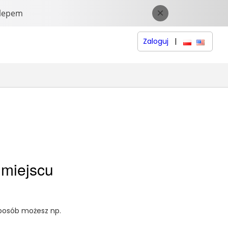
Zaloguj
|
polski
English 
 miejscu
sposób możesz np.