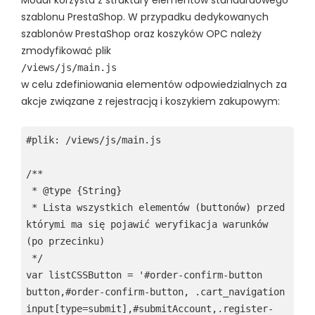
Moduł korzysta z struktury elementów standardowego
szablonu PrestaShop. W przypadku dedykowanych
szablonów PrestaShop oraz koszyków OPC należy
zmodyfikować plik
/views/js/main.js
w celu zdefiniowania elementów odpowiedzialnych za
akcje związane z rejestracją i koszykiem zakupowym:
#plik: /views/js/main.js

/**

 * @type {String}

 * Lista wszystkich elementów (buttonów) przed 
którymi ma się pojawić weryfikacja warunków 
(po przecinku)

 */

var listCSSButton = '#order-confirm-button 
button,#order-confirm-button, .cart_navigation 
input[type=submit],#submitAccount,.register-