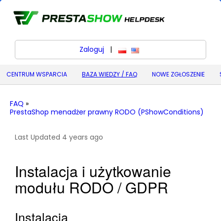
Zaloguj
|
polski
English (United States) (
CENTRUM WSPARCIA
BAZA WIEDZY / FAQ
NOWE ZGŁOSZENIE
FAQ
»
PrestaShop menadżer prawny RODO (PShowConditions)
Last Updated 4 years ago
Instalacja i użytkowanie
modułu RODO / GDPR
Instalacja