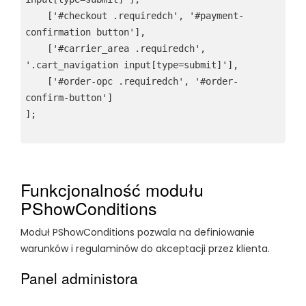
    ['#checkout .requiredch', '#payment-
confirmation button'],

    ['#carrier_area .requiredch', 
'.cart_navigation input[type=submit]'],

    ['#order-opc .requiredch', '#order-
confirm-button']

Funkcjonalność modułu
PShowConditions
Moduł PShowConditions pozwala na definiowanie
warunków i regulaminów do akceptacji przez klienta.
Panel administora