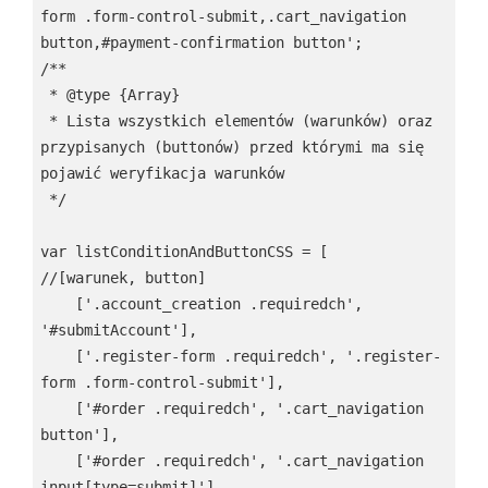
form .form-control-submit,.cart_navigation 
button,#payment-confirmation button';

/**

 * @type {Array}

 * Lista wszystkich elementów (warunków) oraz 
przypisanych (buttonów) przed którymi ma się 
pojawić weryfikacja warunków 

 */

var listConditionAndButtonCSS = [

//[warunek, button]

    ['.account_creation .requiredch', 
'#submitAccount'],

    ['.register-form .requiredch', '.register-
form .form-control-submit'],

    ['#order .requiredch', '.cart_navigation 
button'],

    ['#order .requiredch', '.cart_navigation 
input[type=submit]'],
