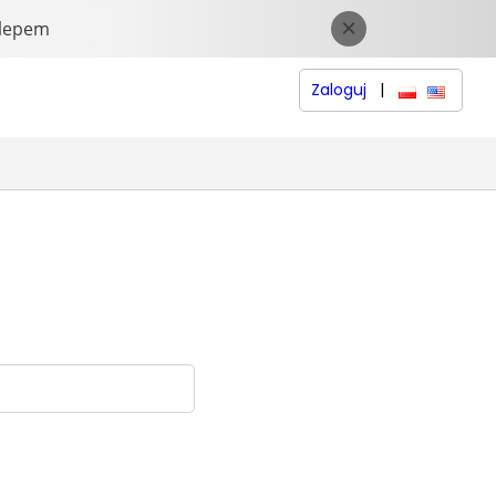
Zaloguj
|
polski
English 