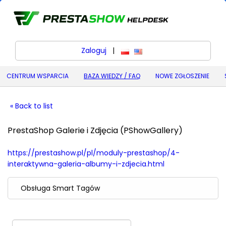
Zaloguj
|
polski
English (United States) (
CENTRUM WSPARCIA
BAZA WIEDZY / FAQ
NOWE ZGŁOSZENIE
« Back to list
PrestaShop Galerie i Zdjęcia (PShowGallery)
https://prestashow.pl/pl/moduly-prestashop/4-
interaktywna-galeria-albumy-i-zdjecia.html
Obsługa Smart Tagów