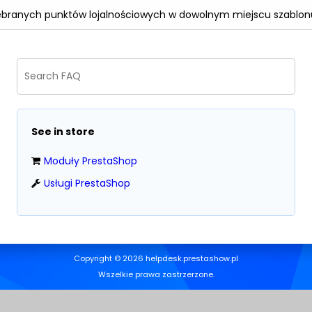
 zebranych punktów lojalnościowych w dowolnym miejscu szabl
See in store
Moduły PrestaShop
Usługi PrestaShop
Copyright © 2026 helpdesk.prestashow.pl
Wszelkie prawa zastrzerzone.