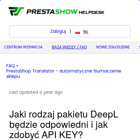
Zaloguj
|
polski
English (United States) (
CENTRUM WSPARCIA
BAZA WIEDZY / FAQ
NOWE ZGŁOSZENIE
FAQ
»
PrestaShop Translator - automatyczne tłumaczenie
sklepu
Last Updated a year ago
Jaki rodzaj pakietu DeepL
będzie odpowiedni i jak
zdobyć API KEY?