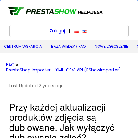
Zaloguj
|
polski
English (United States) (
CENTRUM WSPARCIA
BAZA WIEDZY / FAQ
NOWE ZGŁOSZENIE
FAQ
»
PrestaShop Importer - XML, CSV, API (PShowImporter)
Last Updated 2 years ago
Przy każdej aktualizacji
produktów zdjęcia są
dublowane. Jak wyłączyć
dublowanie zdjęć?