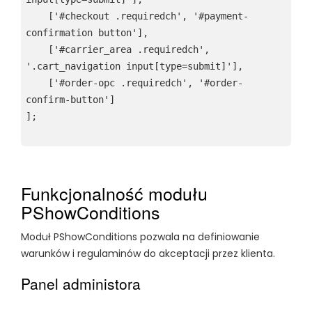
    ['#checkout .requiredch', '#payment-
confirmation button'],

    ['#carrier_area .requiredch', 
'.cart_navigation input[type=submit]'],

    ['#order-opc .requiredch', '#order-
confirm-button']

Funkcjonalność modułu
PShowConditions
Moduł PShowConditions pozwala na definiowanie
warunków i regulaminów do akceptacji przez klienta.
Panel administora