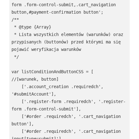
form .form-control-submit,.cart_navigation 
button,#payment-confirmation button';

/**

 * @type {Array}

 * Lista wszystkich elementów (warunków) oraz 
przypisanych (buttonów) przed którymi ma się 
pojawić weryfikacja warunków 

 */

var listConditionAndButtonCSS = [

//[warunek, button]

    ['.account_creation .requiredch', 
'#submitAccount'],

    ['.register-form .requiredch', '.register-
form .form-control-submit'],

    ['#order .requiredch', '.cart_navigation 
button'],

    ['#order .requiredch', '.cart_navigation 
input[type=submit]'],
