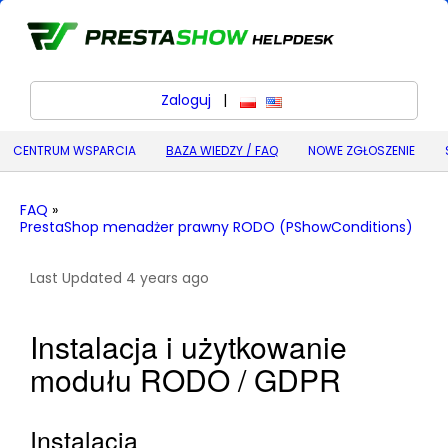
Zaloguj
|
polski
English (United States) (
CENTRUM WSPARCIA
BAZA WIEDZY / FAQ
NOWE ZGŁOSZENIE
FAQ
»
PrestaShop menadżer prawny RODO (PShowConditions)
Last Updated 4 years ago
Instalacja i użytkowanie
modułu RODO / GDPR
Instalacja