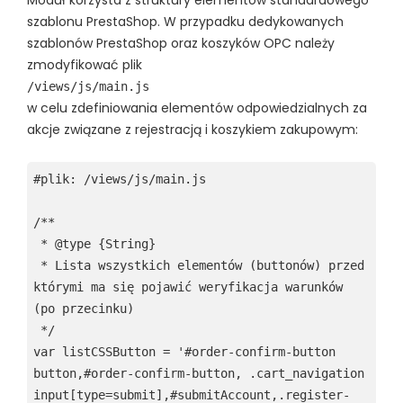
Moduł korzysta z struktury elementów standardowego
szablonu PrestaShop. W przypadku dedykowanych
szablonów PrestaShop oraz koszyków OPC należy
zmodyfikować plik
/views/js/main.js
w celu zdefiniowania elementów odpowiedzialnych za
akcje związane z rejestracją i koszykiem zakupowym:
#plik: /views/js/main.js

/**

 * @type {String}

 * Lista wszystkich elementów (buttonów) przed 
którymi ma się pojawić weryfikacja warunków 
(po przecinku)

 */

var listCSSButton = '#order-confirm-button 
button,#order-confirm-button, .cart_navigation 
input[type=submit],#submitAccount,.register-