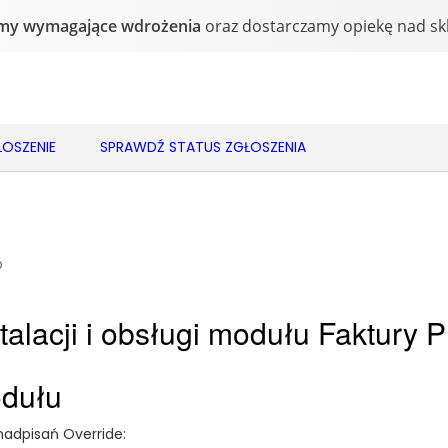
OSZENIE
SPRAWDŹ STATUS ZGŁOSZENIA
o
stalacji i obsługi modułu Faktury
odułu
nadpisań Override: