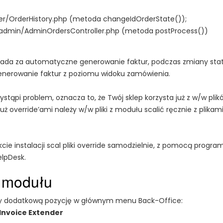
der/OrderHistory.php (metoda changeIdOrderState());
s/admin/AdminOrdersController.php (metoda postProcess())
ada za automatyczne generowanie faktur, podczas zmiany sta
nerowanie faktur z poziomu widoku zamówienia.
i wystąpi problem, oznacza to, że Twój sklep korzysta już z w/w pl
 już override’ami należy w/w pliki z modułu scalić ręcznie z plika
ie instalacji scal pliki override samodzielnie, z pomocą program
lpDesk.
 modułu
rzy dodatkową pozycję w głównym menu Back-Office:
Invoice Extender