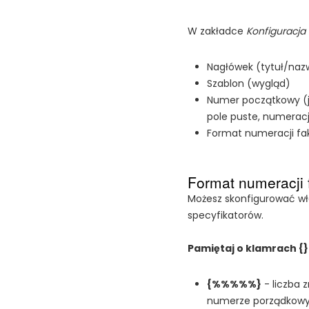
W zakładce
Konfiguracja
Nagłówek (tytuł/naz
Szablon (wygląd)
Numer początkowy (j
pole puste, numeracj
Format numeracji fa
Format numeracji 
Możesz skonfigurować wł
specyfikatorów.
Pa
miętaj o klamrach {
{%%%%%}
- liczba 
numerze porządkowym 