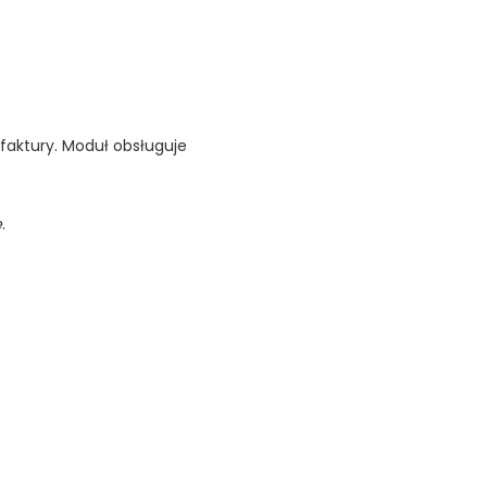
aktury. Moduł obsługuje
e
.