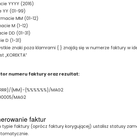
cie YYYY (2016)
e YY (01-99)
rmacie MM (01-12)
acie M (1-12)
cie DD (01-31)
e D (1-31)
ystkie znaki poza klamrami { } znajdą się w numerze faktury w i
st „KOREKTA”
tor numeru faktury oraz rezultat:
RRRR}/{MM}-{%%%%%%}/MAG2
00005/MAG2
erowanie faktur
 typie faktury (oprócz faktury korygującej) ustalisz statusy zam
utomatycznie.