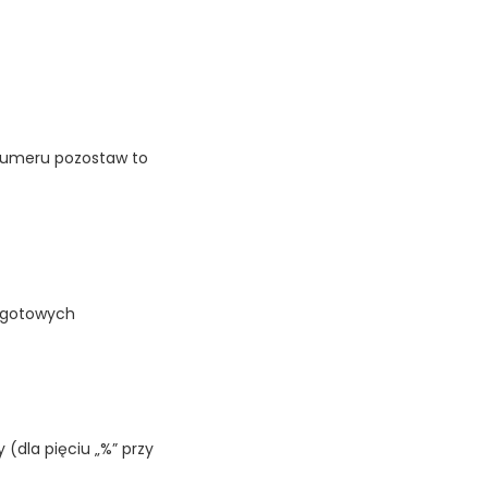
 numeru pozostaw to
z gotowych
(dla pięciu „%” przy