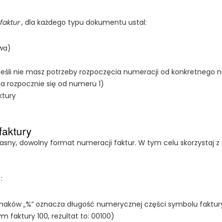
 faktur
, dla każdego typu dokumentu ustal:
wa)
eśli nie masz potrzeby rozpoczęcia numeracji od konkretnego
a rozpocznie się od numeru 1)
ktury
faktury
asny, dowolny format numeracji faktur. W tym celu skorzystaj 
}
:
znaków „%” oznacza długość numerycznej części symbolu faktury 
faktury 100, rezultat to: 00100)