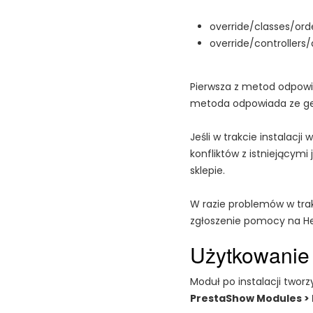
override/classes/or
override/controller
Pierwsza z metod odpowi
metoda odpowiada ze ge
Jeśli w trakcie instalacj
konfliktów z istniejącymi
sklepie.
W razie problemów w trakc
zgłoszenie pomocy na He
Użytkowanie
Moduł po instalacji two
PrestaShow Modules > 