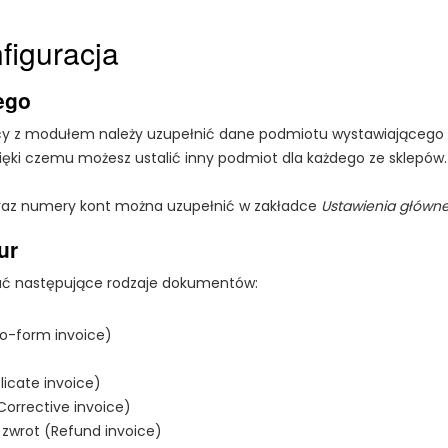
figuracja
ego
y z modułem należy uzupełnić dane podmiotu wystawiającego f
zięki czemu możesz ustalić inny podmiot dla każdego ze sklepów.
 oraz numery kont można uzupełnić w zakładce
Ustawienia główn
ur
ć następujące rodzaje dokumentów:
ro-form invoice)
licate invoice)
Corrective invoice)
 zwrot (Refund invoice)