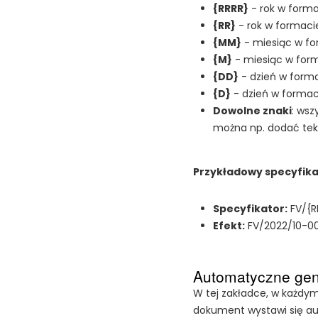
{RRRR}
- rok w forma
{RR}
- rok w formaci
{MM}
- miesiąc w fo
{M}
- miesiąc w form
{DD}
- dzień w forma
{D}
- dzień w formaci
Dowolne znaki
: wsz
można np. dodać tek
Przykładowy specyfika
Specyfikator:
FV/{
Efekt:
FV/2022/10-0
Automatyczne gen
W tej zakładce, w każdym
dokument wystawi się a