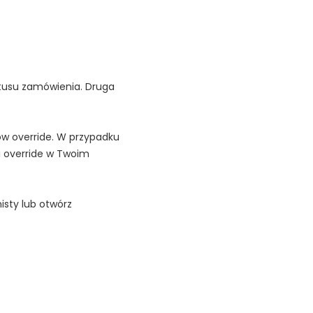
tusu zamówienia. Druga
ików override. W przypadku
mi override w Twoim
isty lub otwórz