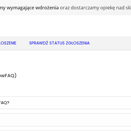
OSZENIE
SPRAWDŹ STATUS ZGŁOSZENIA
howFAQ)
ę FAQ?
?