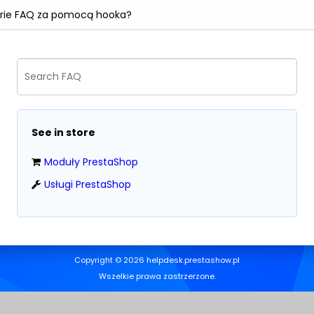
gorie FAQ za pomocą hooka?
See in store
Moduły PrestaShop
Usługi PrestaShop
Copyright © 2026 helpdesk.prestashow.pl
Wszelkie prawa zastrzerzone.