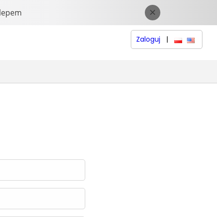
Zaloguj
|
polski
English 