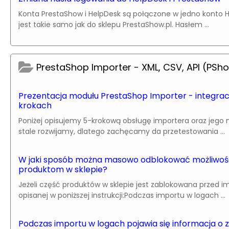
Konta PrestaShow i HelpDesk są połączone w jedno konto H
jest takie samo jak do sklepu PrestaShow.pl. Hasłem ...
PrestaShop Importer - XML, CSV, API (PSh
Prezentacja modułu PrestaShop Importer - integracj
krokach
Poniżej opisujemy 5-krokową obsługę importera oraz jego n
stale rozwijamy, dlatego zachęcamy da przetestowania ...
W jaki sposób można masowo odblokować możliwość 
produktom w sklepie?
Jeżeli część produktów w sklepie jest zablokowana przed 
opisanej w poniższej instrukcji:Podczas importu w logach ...
Podczas importu w logach pojawia się informacja o