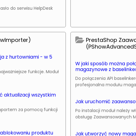
asło do serwisu HelpDesk
owImporter)
PrestaShop Zaaw
(PShowAdvancedS
a z hurtowniami - w 5
W jaki sposób można połą
magazynowe z baselinke
ajważniejsze funkcje. Moduł
Do połączenia API baselin
profesjonalna modułu magazy
aktualizacji wszystkim
Jak uruchomić zaawans
importem za pomocą funkcji
Po instalacji moduł należy 
obsługę Zaawansowanych Ma
 zablokowaniu produktu
Jak utworzyć nowy mag