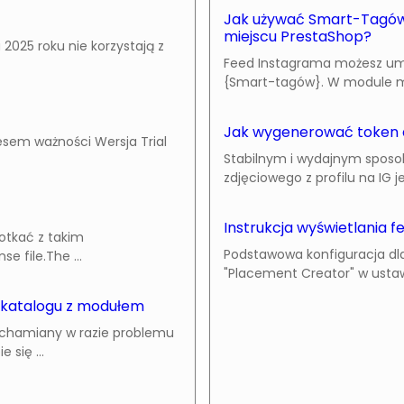
Jak używać Smart-Tagów
miejscu PrestaShop?
2025 roku nie korzystają z
Feed Instagrama możesz umi
{Smart-tagów}. W module moż
Jak wygenerować token 
esem ważności Wersja Trial
Stabilnym i wydajnym sposob
zdjęciowego z profilu na IG je
Instrukcja wyświetlania 
potkać z takim
Podstawowa konfiguracja dla
e file.The ...
"Placement Creator" w ustawie
 katalogu z modułem
uchamiany w razie problemu
się ...