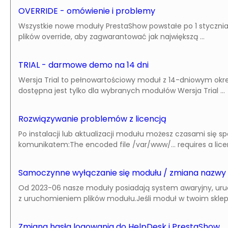
OVERRIDE - omówienie i problemy
Wszystkie nowe moduły PrestaShow powstałe po 1 stycznia 
plików override, aby zagwarantować jak największą ...
TRIAL - darmowe demo na 14 dni
Wersja Trial to pełnowartościowy moduł z 14-dniowym okr
dostępna jest tylko dla wybranych modułów Wersja Trial ...
Rozwiązywanie problemów z licencją
Po instalacji lub aktualizacji modułu możesz czasami się s
komunikatem:The encoded file /var/www/... requires a licens
Samoczynne wyłączanie się modułu / zmiana nazwy
Od 2023-06 nasze moduły posiadają system awaryjny, ur
z uruchomieniem plików modułu.Jeśli moduł w twoim sklepie 
Zmiana hasła logowania do HelpDesk i PrestaShow