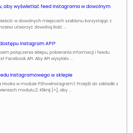
, aby wyświetlać feed Instagrama w dowolnym
eścić w dowolnych miejscach szablonu korzystając z
esz utworzyć dowolną ilość ...
dostępu Instagram API?
em połączenia sklepu, pobierania informacji i feedu
st Facebook API. Aby API wysyłało ...
feedu instagramowego w sklepie
 Hooka w module PShowInstagram:1. Przejdź do zakładki z
niach modułu:2. Kliknij [+], aby ...