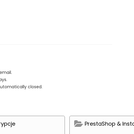
email.
ays.
automatically closed.
rypcje
PrestaShop & Ins