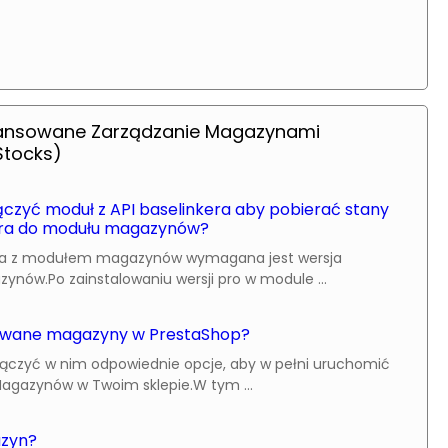
ansowane Zarządzanie Magazynami
tocks)
czyć moduł z API baselinkera aby pobierać stany
ra do modułu magazynów?
kera z modułem magazynów wymagana jest wersja
nów.Po zainstalowaniu wersji pro w module ...
owane magazyny w PrestaShop?
włączyć w nim odpowiednie opcje, aby w pełni uruchomić
gazynów w Twoim sklepie.W tym ...
azyn?