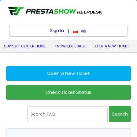
Sign In
|
polski (Polish)
English (United States)
SUPPORT CENTER HOME
KNOWLEDGEBASE
OPEN A NEW TICKET
Open a New Ticket
Check Ticket Status
Search