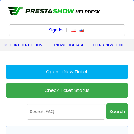
Sign In
|
polski (Polish)
English (United States)
SUPPORT CENTER HOME
KNOWLEDGEBASE
OPEN A NEW TICKET
Open a New Ticket
Check Ticket Status
Search