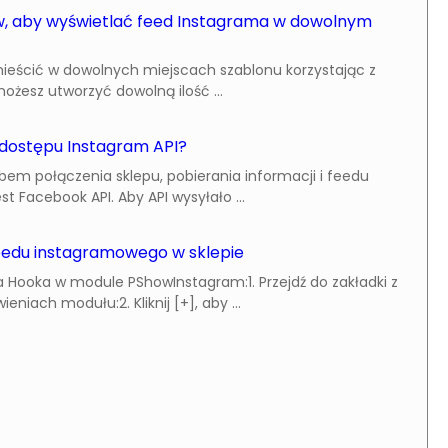
, aby wyświetlać feed Instagrama w dowolnym
eścić w dowolnych miejscach szablonu korzystając z
esz utworzyć dowolną ilość ...
dostępu Instagram API?
em połączenia sklepu, pobierania informacji i feedu
st Facebook API. Aby API wysyłało ...
feedu instagramowego w sklepie
 Hooka w module PShowInstagram:1. Przejdź do zakładki z
niach modułu:2. Kliknij [+], aby ...