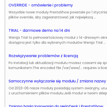
OVERRIDE - omówienie i problemy
Wszystkie nowe moduły PrestaShow powstałe po 1 stycznia 
plików override, aby zagwarantować jak największą ...
TRIAL - darmowe demo na 14 dni
Wersja Trial to pełnowartościowy moduł z 14-dniowym okr
dostępna jest tylko dla wybranych modułów Wersja Trial ...
Rozwiązywanie problemów z licencją
Po instalacji lub aktualizacji modułu możesz czasami się s
komunikatem:The encoded file /var/www/... requires a licens
Samoczynne wyłączanie się modułu / zmiana nazwy
Od 2023-06 nasze moduły posiadają system awaryjny, ur
z uruchomieniem plików modułu.Jeśli moduł w twoim sklepie 
Zmiana hasła logowania do HelpDesk i PrestaShow