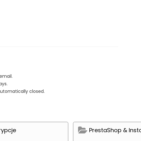
email.
ays.
automatically closed.
rypcje
PrestaShop & Ins