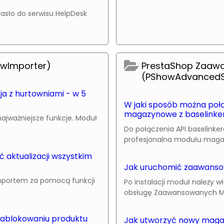
asło do serwisu HelpDesk
owImporter)
PrestaShop Zaaw
(PShowAdvancedS
a z hurtowniami - w 5
W jaki sposób można połą
magazynowe z baselinke
ajważniejsze funkcje. Moduł
Do połączenia API baselin
profesjonalna modułu magazy
aktualizacji wszystkim
Jak uruchomić zaawans
importem za pomocą funkcji
Po instalacji moduł należy 
obsługę Zaawansowanych Ma
 zablokowaniu produktu
Jak utworzyć nowy mag