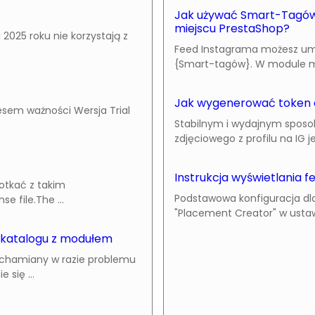
Jak używać Smart-Tagów
miejscu PrestaShop?
2025 roku nie korzystają z
Feed Instagrama możesz umi
{Smart-tagów}. W module moż
Jak wygenerować token 
esem ważności Wersja Trial
Stabilnym i wydajnym sposob
zdjęciowego z profilu na IG je
Instrukcja wyświetlania 
potkać z takim
Podstawowa konfiguracja dla
e file.The ...
"Placement Creator" w ustawie
 katalogu z modułem
uchamiany w razie problemu
się ...