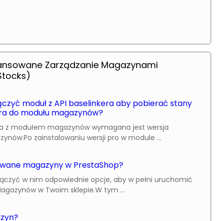
ansowane Zarządzanie Magazynami
tocks)
czyć moduł z API baselinkera aby pobierać stany
ra do modułu magazynów?
kera z modułem magazynów wymagana jest wersja
nów.Po zainstalowaniu wersji pro w module ...
owane magazyny w PrestaShop?
włączyć w nim odpowiednie opcje, aby w pełni uruchomić
gazynów w Twoim sklepie.W tym ...
azyn?