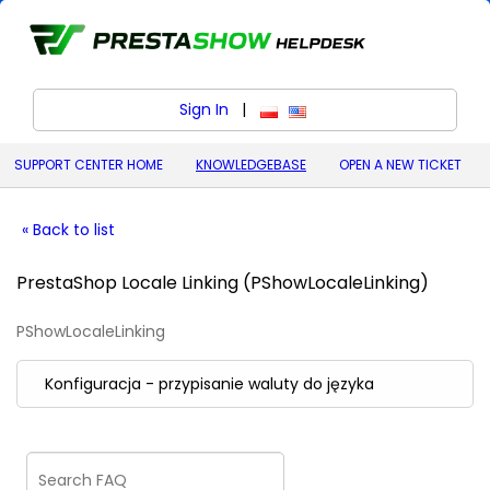
Sign In
|
polski (Polish)
English (United States)
SUPPORT CENTER HOME
KNOWLEDGEBASE
OPEN A NEW TICKET
« Back to list
PrestaShop Locale Linking (PShowLocaleLinking)
PShowLocaleLinking
Konfiguracja - przypisanie waluty do języka